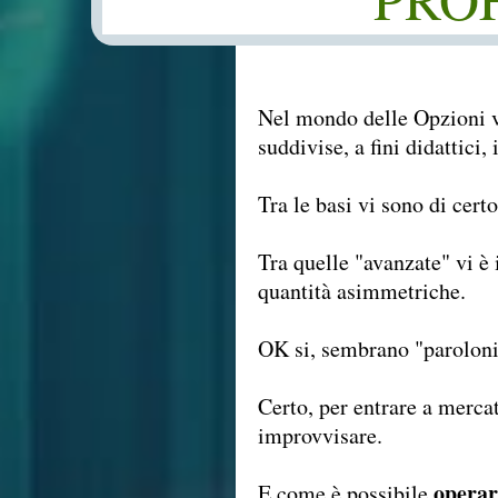
Nel mondo delle Opzioni vi
suddivise, a fini didattici,
Tra le basi vi sono di cert
Tra quelle "avanzate" vi 
quantità asimmetriche.
OK si, sembrano "paroloni"
Certo, per entrare a merca
improvvisare.
opera
E come è possibile