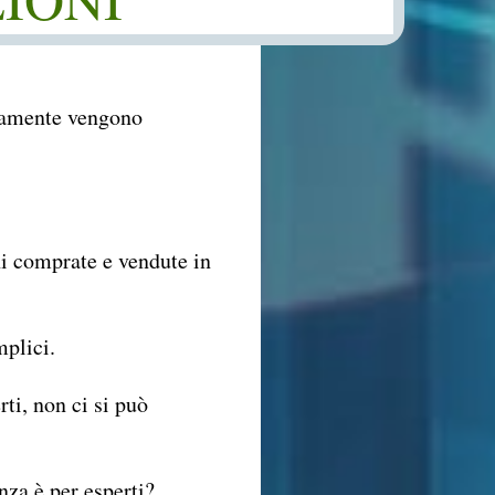
itamente vengono
i comprate e vendute in
mplici.
ti, non ci si può
enza è per esperti?