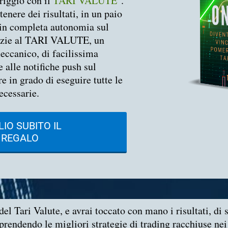
riggio con il
TARI VALUTE
".
tenere dei risultati, in un paio
 in completa autonomia sul
zie al TARI VALUTE, un
eccanico, di facilissima
 alle notifiche push sul
e in grado di eseguire tutte le
ecessarie.
IO SUBITO IL
REGALO
el Tari Valute, e avrai toccato con mano i risultati, di s
pprendendo le migliori strategie di trading racchiuse ne