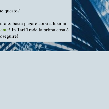
me questo?
rale: basta pagare corsi e lezioni
mente
! In Tari Trade la prima cosa è
roseguire!