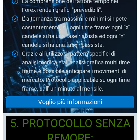
La comprensione del fattore tempo nel
Forex rende i grafici "prevedibili".
L' alternanza tra massimi e minimi si ripete
costantemente, su ogni time frame: ogni "X"
candele si ha una fase rialzista ed ogni "Y"
candele si ha una fase ribassista.
Grazie all'utilizzo di pattern specifici di
analisi tecnica e all'analisi grafica multi time
frame è possibile anticipare i movimenti di
mercato. Protocollo applicabile su ogni time
frame, dall' un minuto al mensile.
Voglio più informazioni
5. PROTOCOLLO SENZA
REMORE: