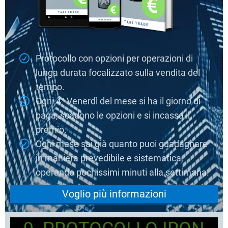
Protocollo con opzioni per operazioni di
lunga durata focalizzato sulla vendita del
tempo.
Ogni 4° Venerdì del mese si ha il giorno di
paga, scadono le opzioni e si incassa il
premio.
Ogni mese sai già quanto puoi guadagnare
in maniera prevedibile e sistematica,
operando pochissimi minuti alla settimana.
Voglio più informazioni