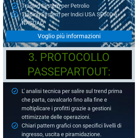
Trading S
ystem
per Petrolio
Trading System per Indici USA SP500 e
NASDAQ
Voglio più informazioni
3. PROTOCOLLO
PASSEPARTOUT:
L' analisi tecnica per salire sul trend prima
che parta, cavalcarlo fino alla fine e
moltiplicare i profitti grazie a gestioni
ottimizzate delle operazioni.
Chiari pattern grafici con specifici livelli di
ingresso, uscita e piramidazione.