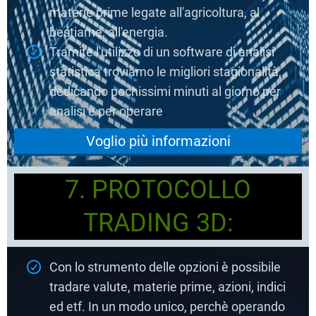
materie prime legate all'agricoltura, al
bestiame, all'energia.
Tramite l'utilizzo di un software di analisi
statistica troviamo le migliori stagionalità,
dedicando pochissimi minuti al giorno per
analisi e per operare
.
Voglio più informazioni
7. PROTOCOLLO
TRADING 3D:
Con lo strumento delle opzioni è possibile
tradare valute, materie prime, azioni, indici
ed etf. In un modo unico, perchè operando