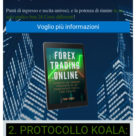
Punti di ingresso e uscita univoci, e la potenza di riunire
in un
solo grafico ben 28 Cross differenti
!
Voglio più informazioni
2. PROTOCOLLO KOALA: